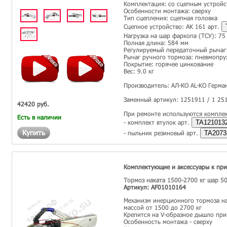
Комплектация: со сцепным устройс
Особенности монтажа: сверху
Тип сцепления: сцепная головка
Сцепное устройство: AK 161 арт.
Нагрузка на шар фаркопа (ТСУ): 75 
Полная длина: 584 мм
Регулируемый передаточный рычаг:
Рычаг ручного тормоза: пневмопр
Покрытие: горячее цинкование
Вес: 9.0 кг
Производитель: АЛ-КО AL-KO Герма
Заменный артикул: 1251911 / 1 25
42420 руб.
При ремонте используются компле
Есть в наличии
- комплект втулок арт.
TA121013
Купить
- пыльник резиновый арт.
TA2073
Комплектующие и аксессуары к пр
Тормоз наката 1500-2700 кг шар 50
Артикул: AF01010164
Механизм инерционного тормоза н
массой от 1500 до 2700 кг
Крепится на V-образное дышло при
Особенность монтажа - сверху