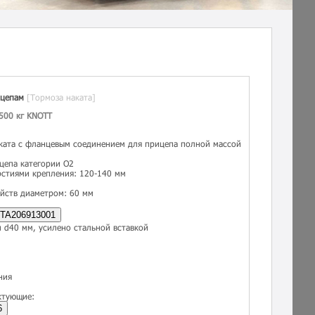
ицепам
[Тормоза наката]
500 кг KNOTT
ката с фланцевым соединением для прицепа полной массой
цепа категории O2
рстиями крепления: 120-140 мм
йств диаметром: 60 мм
TA206913001
и d40 мм, усилено стальной вставкой
ния
ктующие:
6