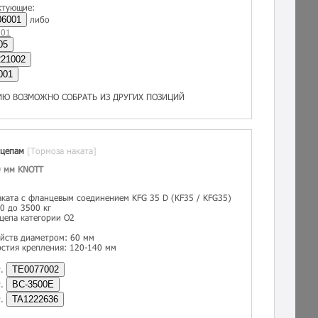
ктующие:
06001
либо
001
05
21002
001
ИЮ ВОЗМОЖНО СОБРАТЬ ИЗ ДРУГИХ ПОЗИЦИЙ
ицепам
[Тормоза наката]
0 мм KNOTT
ката с фланцевым соединением KFG 35 D (KF35 / KFG35)
0 до 3500 кг
цепа категории O2
йств диаметром: 60 мм
стия крепления: 120-140 мм
т.
TE0077002
т.
BC-3500E
т.
TA1222636