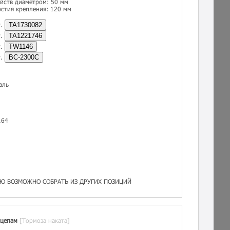
йств диаметром: 50 мм
стия крепления: 120 мм
т.
TA1730082
т.
TA1221746
т.
TW1146
т.
BC-2300C
аль
164
Ю ВОЗМОЖНО СОБРАТЬ ИЗ ДРУГИХ ПОЗИЦИЙ
ицепам
[Тормоза наката]