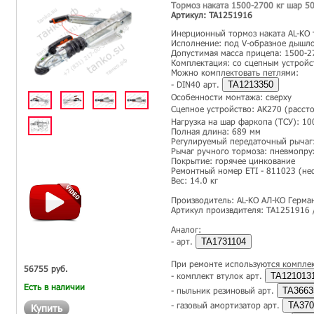
Тормоз наката 1500-2700 кг шар 5
Артикул: TA1251916
Инерционный тормоз наката AL-KO 
Исполнение: под V-образное дышл
Допустимая масса прицепа: 1500-2
Комплектация: со сцепным устройс
Можно комплектовать петлями:
- DIN40 арт.
TA1213350
Особенности монтажа: сверху
Сцепное устройство: АК270 (расст
Нагрузка на шар фаркопа (ТСУ): 10
Полная длина: 689 мм
Регулируемый передаточный рычаг:
Рычаг ручного тормоза: пневмопр
Покрытие: горячее цинкование
Ремонтный номер ETI - 811023 (не
Вес: 14.0 кг
Производитель: AL-KO АЛ-КО Герма
Артикул произвдителя: TA1251916 
Аналог:
- арт.
TA1731104
При ремонте используются компле
56755 руб.
- комплект втулок арт.
TA121013
Есть в наличии
- пыльник резиновый арт.
TA3663
- газовый амортизатор арт.
TA370
Купить