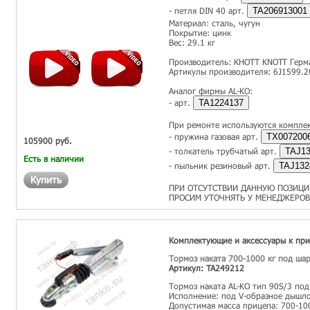
- петля DIN 40 арт.
TA206913001
Материал: сталь, чугун
Покрытие: цинк
Вес: 29.1 кг
Производитель: КНОТТ KNOTT Герм
Артикулы производителя: 6J1599.2
Аналог фирмы AL-KO:
- арт.
TA1224137
При ремонте используются компле
- пружина газовая арт.
TX007200
105900 руб.
- толкатель трубчатый арт.
TAJ13
Есть в наличии
- пыльник резиновый арт.
TAJ132
Купить
ПРИ ОТСУТСТВИИ ДАННУЮ ПОЗИЦИ
ПРОСИМ УТОЧНЯТЬ У МЕНЕДЖЕРОВ
Комплектующие и аксессуары к пр
Тормоз наката 700-1000 кг под шар
Артикул: TA249212
Тормоз наката AL-KO тип 90S/3 по
Исполнение: под V-образное дышл
Допустимая масса прицепа: 700-10