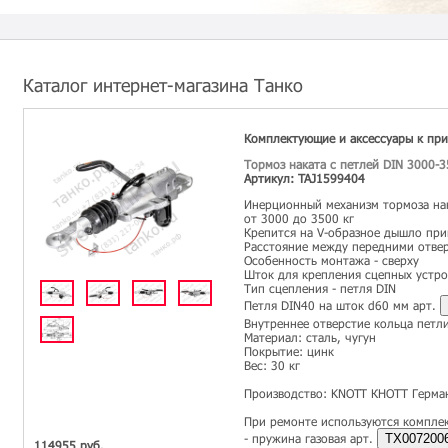
Каталог интернет-магазина Танко
Комплектующие и аксессуары к пр
Тормоз наката с петлей DIN 3000-3
Артикул: TAJ1599404
Инерционный механизм тормоза на
от 3000 до 3500 кг
Крепится на V-образное дышло при
Расстояние между передними отве
Особенность монтажа - сверху
Шток для крепления сцепных устро
Тип сцепления - петля DIN
Петля DIN40 на шток d60 мм арт.
Внутреннее отверстие кольца петл
Материал: сталь, чугун
Покрытие: цинк
Вес: 30 кг
Производство: KNOTT КНОТТ Герма
При ремонте используются компле
- пружина газовая арт.
TX007200
114955 руб.