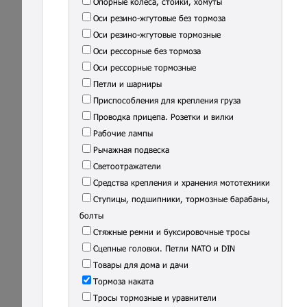
Опорные колеса, стойки, хомуты
Оси резино-жгутовые без тормоза
Оси резино-жгутовые тормозные
Оси рессорные без тормоза
Оси рессорные тормозные
Петли и шарниры
Приспособления для крепления груза
Проводка прицепа. Розетки и вилки
Рабочие лампы
Рычажная подвеска
Светоотражатели
Средства крепления и хранения мототехники
Ступицы, подшипники, тормозные барабаны,
болты
Стяжные ремни и буксировочные тросы
Сцепные головки. Петли NATO и DIN
Товары для дома и дачи
Тормоза наката
Тросы тормозные и уравнители