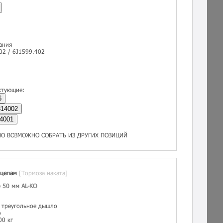
ания
02 / 6J1599.402
ктующие:
6
14002
4001
Ю ВОЗМОЖНО СОБРАТЬ ИЗ ДРУГИХ ПОЗИЦИЙ
ицепам
[Тормоза наката]
 50 мм AL-KO
д треугольное дышло
о
00 кг