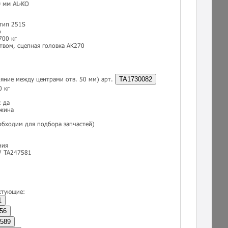
0 мм AL-KO
тип 251S
о
700 кг
твом, сцепная головка AK270
ояние между центрами отв. 50 мм) арт.
TA1730082
0 кг
 да
ужина
обходим для подбора запчастей)
ния
/ TA247581
ктующие:
1
56
589