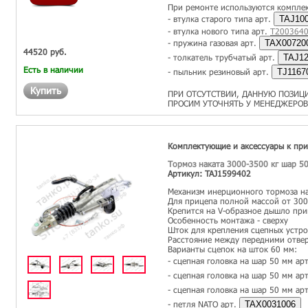
При ремонте используются компле
- втулка старого типа арт.
TAJ10
- втулка нового типа арт.
T200364
- пружина газовая арт.
TAX00720
44520 руб.
- толкатель трубчатый арт.
TAJ12
Есть в наличии
- пыльник резиновый арт.
TJ1167
Купить
ПРИ ОТСУТСТВИИ, ДАННУЮ ПОЗИЦ
ПРОСИМ УТОЧНЯТЬ У МЕНЕДЖЕРОВ
Комплектующие и аксессуары к пр
Тормоз наката 3000-3500 кг шар 5
Артикул: TAJ1599402
Механизм инерционного тормоза на
Для прицепа полной массой от 300
Крепится на V-образное дышло при
Особенность монтажа - сверху
Шток для крепления сцепных устро
Расстояние между передними отвер
Варианты сцепок на шток 60 мм:
- сцепная головка на шар 50 мм ар
- сцепная головка на шар 50 мм ар
- сцепная головка на шар 50 мм ар
- петля NATO арт.
TAX0031006