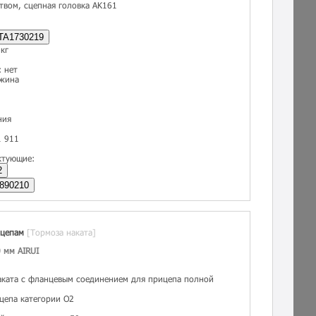
твом, сцепная головка AK161
TA1730219
кг
 нет
ужина
ния
1 911
ктующие:
2
890210
ицепам
[Тормоза наката]
 мм AIRUI
аката с фланцевым соединением для прицепа полной
цепа категории O2