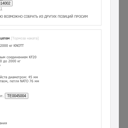
14002
01
Ю ВОЗМОЖНО СОБРАТЬ ИЗ ДРУГИХ ПОЗИЦИЙ ПРОСИМ
ицепам
[Тормоза наката]
-2000 кг KNOTT
евым соединением KF20
0 до 2000 кг
о
йств диаметром: 45 мм
твом, петля NATO 76 мм
рт.
TE0045004
ания