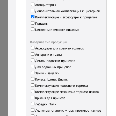
Автоцистерны
Дополнительная комплектация к цистернам
Комплектующие и аксессуары к прицепам
Прицепы
Цистерны и емкости пищевые
Выберите тип продукции
Аксессуары для сцепных головок
Аппарели и трапы
Детали подвески прицепов
Для лодочных прицепов
Замки и защелки
Колеса. Шины. Диски.
Комплектующие колесного тормоза
Комплектующие механизма тормоза наката
Крылья для прицепа
Лебедки. Тали
Лестницы, ступени, упоры противооткатные