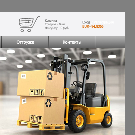
Корзина
Вход
/ Регистрация
Товаров -
0
шт.
EUR=94.8366
На сумму -
0
руб.
Отгрузка
Контакты