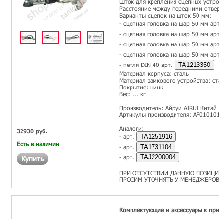
Шток для крепления сцепных устро
Расстояние между передними отвер
Варианты сцепок на шток 50 мм:
- сцепная головка на шар 50 мм ар
- сцепная головка на шар 50 мм ар
- сцепная головка на шар 50 мм ар
- сцепная головка на шар 50 мм ар
- петля DIN 40 арт.
TA1213350
Материал корпуса: сталь
Материал замкового устройства: ст
Покрытие: цинк
Вес: ... кг
Производитель: Айруи AIRUI Китай
Артикулы производителя: AF01010
Аналоги:
32930 руб.
- арт.
TA1251916
Есть в наличии
- арт.
TA1731104
- арт.
TAJ2200004
Купить
ПРИ ОТСУТСТВИИ ДАННУЮ ПОЗИЦИ
ПРОСИМ УТОЧНЯТЬ У МЕНЕДЖЕРОВ
Комплектующие и аксессуары к пр