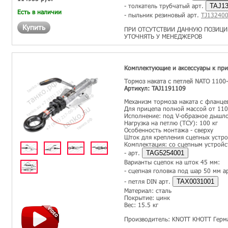
- толкатель трубчатый арт.
TAJ13
Есть в наличии
- пыльник резиновый арт.
TJ13240
Купить
ПРИ ОТСУТСТВИИ ДАННУЮ ПОЗИЦИ
УТОЧНЯТЬ У МЕНЕДЖЕРОВ
Комплектующие и аксессуары к пр
Тормоз наката c петлей NATO 1100
Артикул: TAJ1191109
Механизм тормоза наката с фланц
Для прицепа полной массой от 110
Исполнение: под V-образное дышл
Нагрузка на петлю (ТСУ): 100 кг
Особенность монтажа - сверху
Шток для крепления сцепных устро
Комплектация: со сцепным устройс
- арт.
TAG5254001
Варианты сцепок на шток 45 мм:
- сцепная головка под шар 50 мм а
- петля DIN арт.
TAX0031001
Материал: сталь
Покрытие: цинк
Вес: 15.5 кг
Производитель: KNOTT КНОТТ Герм