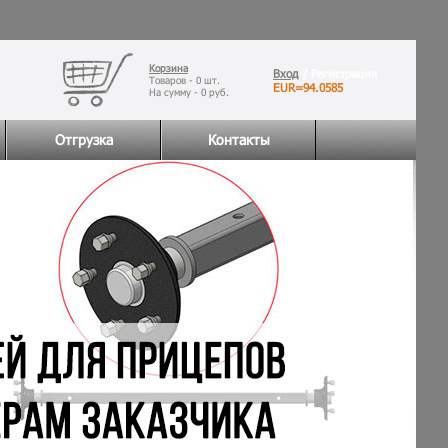
Корзина
Вход
/ Регистрация
Товаров -
0
шт.
EUR=94.0585
На сумму -
0
руб.
Отгрузка
Контакты