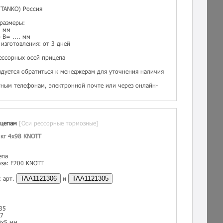
TANKO) Россия
 размеры:
. мм
B= .... мм
изготовления: от 3 дней
ессорных осей прицепа
дуется обратиться к менеджерам для уточнения наличия
тным телефонам, электронной почте или через онлайн-
ицепам
[Оси рессорные тормозные]
 кг 4x98 KNOTT
епа
за: F200 KNOTT
: арт.
TAA1121306
и
TAA1121305
35
67
0х5 мм