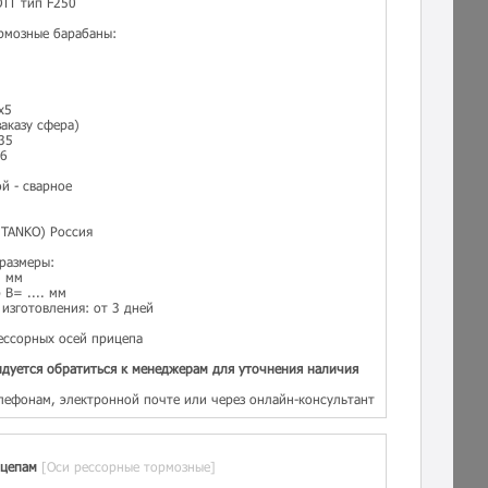
OTT тип F250
рмозные барабаны:
х5
аказу сфера)
35
56
й - сварное
TANKO) Россия
 размеры:
. мм
B= .... мм
изготовления: от 3 дней
ессорных осей прицепа
дуется обратиться к менеджерам для уточнения наличия
лефонам, электронной почте или через онлайн-консультант
ицепам
[Оси рессорные тормозные]