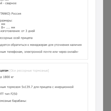
й - сварное
TANKO) Россия
 размеры:
. мм
B= .... мм
изготовления: от 3 дней
ессорных осей прицепа
дуется обратиться к менеджерам для уточнения наличия
тным телефонам, электронной почте или через онлайн-
ицепам
[Оси рессорные тормозные]
о 1800 кг
нным тормозом 5х139.7 для прицепа с инерционной
OTT тип F250
рмозные барабаны: