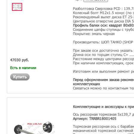
Разболтовка Сверловка PCD : 139.7
Колесный болт М12х1.5 конус (по з
Рекомендуемый вылет диска ET 25-
Центральное отверстие диска DIA 
Профиль балки оси: квадрат 80х80
Соединение цапфы ступицы с трубо
Покрытие: эмаль черная
Производитель: ШОП ТАНКО (SHOP 
При заказе оси достаточно указать
Длина оси по торцам ступиц С= ...
Расстояние между центрами рессор 
47030 руб.
При наличии комплектующих, срок 
Есть в наличии
Изготовим или выполним ремонт р
Купить
Перед оформлением заказа рекомен
комплектующих
Связаться можно по контактным те
Комплектующие и аксессуары к пр
Ось рессорная тормозная 5x139,7 д
Артикул: TRRBR18001405
Тормозная рессорная ось с бараба
механической тормозной системой