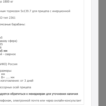
о 1800 кг
нным тормозом 5х139.7 для прицепа с инерционной
KO тип 2361
рмозные барабаны:
х5
аказу сфера)
35
56
х5 мм
й - сварное
АНКО) Россия
 размеры:
. мм
B= .... мм
изготовления: от 3 дней
ессорных осей прицепа
дуется обратиться к менеджерам для уточнения наличия
лефонам, электронной почте или через онлайн-консультант