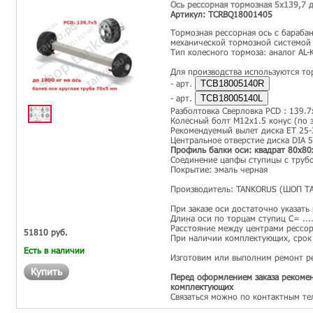
Ось рессорная тормозная 5x139,7 д
Артикул: TCRBQ18001405
Тормозная рессорная ось с бараба
механической тормозной системой
Тип колесного тормоза: аналог AL-
Для производства используются то
- арт.
TCB18005140R
- арт.
TCB18005140L
Разболтовка Сверловка PCD : 139.7
Колесный болт М12х1.5 конус (по з
Рекомендуемый вылет диска ET 25-
Центральное отверстие диска DIA 
Профиль балки оси: квадрат 80х80
Соединение цапфы ступицы с трубо
Покрытие: эмаль черная
Производитель: TANKORUS (ШОП Т
При заказе оси достаточно указать
Длина оси по торцам ступиц С= ...
Расстояние между центрами рессор 
51810 руб.
При наличии комплектующих, срок 
Есть в наличии
Изготовим или выполним ремонт р
Купить
Перед оформлением заказа рекомен
комплектующих
Связаться можно по контактным те