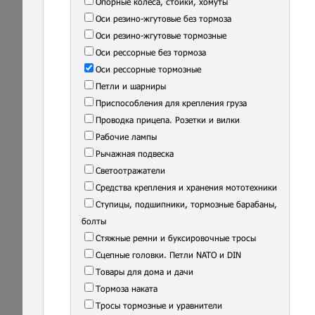
Опорные колеса, стойки, хомуты
Оси резино-жгутовые без тормоза
Оси резино-жгутовые тормозные
Оси рессорные без тормоза
Оси рессорные тормозные
Петли и шарниры
Приспособления для крепления груза
Проводка прицепа. Розетки и вилки
Рабочие лампы
Рычажная подвеска
Светоотражатели
Средства крепления и хранения мототехники
Ступицы, подшипники, тормозные барабаны,
болты
Стяжные ремни и буксировочные тросы
Сцепные головки. Петли NATO и DIN
Товары для дома и дачи
Тормоза наката
Тросы тормозные и уравнители