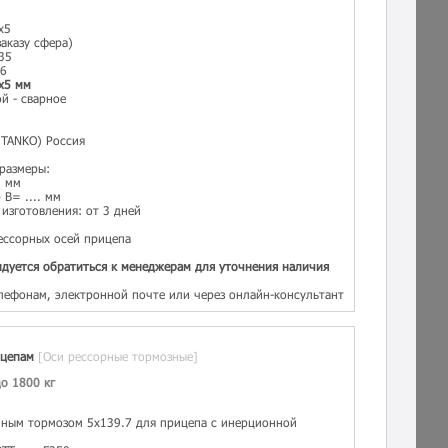
х5
аказу сфера)
35
56
х5 мм
й - сварное
TANKO) Россия
 размеры:
. мм
B= .... мм
изготовления: от 3 дней
ессорных осей прицепа
дуется обратиться к менеджерам для уточнения наличия
лефонам, электронной почте или через онлайн-консультант
ицепам
[Оси рессорные тормозные]
о 1800 кг
нным тормозом 5х139.7 для прицепа с инерционной