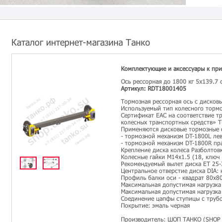
Каталог интернет-магазина Танко
Комплектующие и аксессуары к пр
Ось рессорная до 1800 кг 5х139.7 
Артикул: RDT18001405
Тормозная рессорная ось с дисков
Используемый тип колесного тормо
Сертификат ЕАС на соответствие т
колесных транспортных средств» 
Применяются дисковые тормозные 
- тормозной механизм DT-1800L ле
- тормозной механизм DT-1800R пр
Крепление диска колеса Разболтовк
Колесные гайки М14х1.5 (18, ключ 
Рекомендуемый вылет диска ET 25-
Центральное отверстие диска DIA: н
Профиль балки оси - квадрат 80х8
Максимальная допустимая нагрузка
Максимальная допустимая нагрузка 
Соединение цапфы ступицы с трубо
Покрытие: эмаль черная
Производитель: ШОП ТАНКО (SHOP 