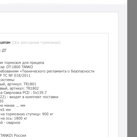
ицепам
[Оси рессорные тормозные]
с ДТ
ым тормозом для прицепа
за: DT-1800 TANKO
ребованиям «Технического регламента о безопасности
ТР ТС № 018/2011
системы:
вый, артикул: TR1801
авый, артикул: TR1802
а Сверловка PCD : 5х139.7
22) - входят в комплект поставки
35
е менее ... мм
0х5 мм
 на тормозную ступицу: 900 кг
на ось: 1800 кг
й - сварное
TANKO) Россия