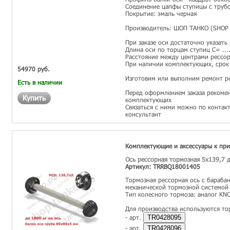
Соединение цапфы ступицы с трубо
Покрытие: эмаль черная
Производитель: ШОП ТАНКО (SHOP 
При заказе оси достаточно указать
Длина оси по торцам ступиц С= ...
Расстояние между центрами рессор 
При наличии комплектующих, срок 
54970 руб.
Изготовим или выполним ремонт р
Есть в наличии
Перед оформлением заказа рекомен
Купить
комплектующих
Связаться с ними можно по контак
консультант
Комплектующие и аксессуары к пр
Ось рессорная тормозная 5x139,7 д
Артикул: TRRBQ18001405
Тормозная рессорная ось с бараба
механической тормозной системой
Тип колесного тормоза: аналог KN
Для производства используются то
- арт.
TR0428095
- арт.
TR0428096