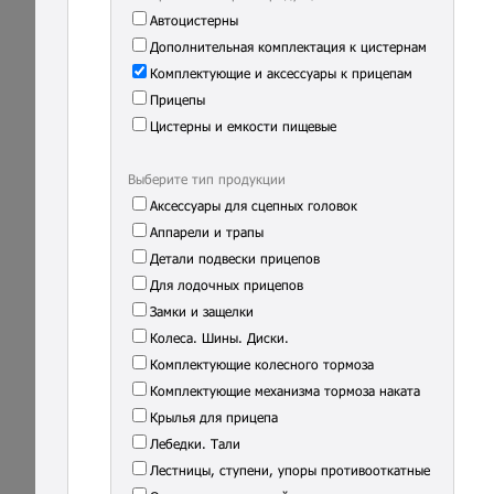
Автоцистерны
Дополнительная комплектация к цистернам
Комплектующие и аксессуары к прицепам
Прицепы
Цистерны и емкости пищевые
Выберите тип продукции
Аксессуары для сцепных головок
Аппарели и трапы
Детали подвески прицепов
Для лодочных прицепов
Замки и защелки
Колеса. Шины. Диски.
Комплектующие колесного тормоза
Комплектующие механизма тормоза наката
Крылья для прицепа
Лебедки. Тали
Лестницы, ступени, упоры противооткатные