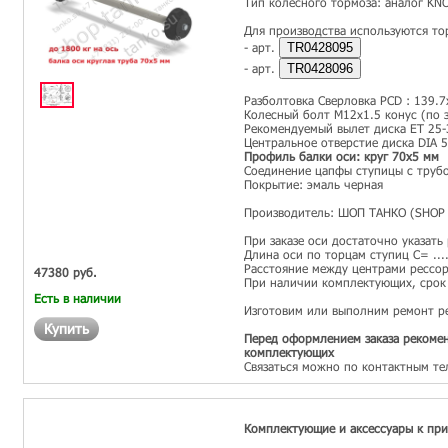
Тип колесного тормоза: аналог KN
Для производства используются то
- арт.
TR0428095
- арт.
TR0428096
Разболтовка Сверловка PCD : 139.7
Колесный болт М12х1.5 конус (по з
Рекомендуемый вылет диска ET 25-
Центральное отверстие диска DIA 
Профиль балки оси: круг 70х5 мм
Соединение цапфы ступицы с трубо
Покрытие: эмаль черная
Производитель: ШОП ТАНКО (SHOP 
При заказе оси достаточно указать
Длина оси по торцам ступиц С= ...
Расстояние между центрами рессор 
47380 руб.
При наличии комплектующих, срок 
Есть в наличии
Изготовим или выполним ремонт р
Купить
Перед оформлением заказа рекомен
комплектующих
Связаться можно по контактным те
Комплектующие и аксессуары к пр