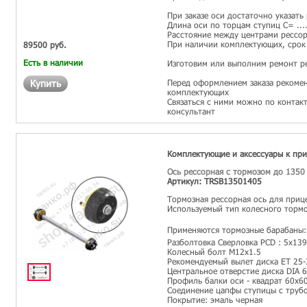
При заказе оси достаточно указать
Длина оси по торцам ступиц С= ...
Расстояние между центрами рессор 
При наличии комплектующих, срок 
89500 руб.
Есть в наличии
Изготовим или выполним ремонт р
Купить
Перед оформлением заказа рекомен
комплектующих
Связаться с ними можно по контак
консультант
Комплектующие и аксессуары к пр
Ось рессорная с тормозом до 1350
Артикул: TRSB13501405
Тормозная рессорная ось для приц
Используемый тип колесного тормо
Применяются тормозные барабаны:
Разболтовка Сверловка PCD : 5х139
Колесный болт М12х1.5
Рекомендуемый вылет диска ET 25-
Центральное отверстие диска DIA 
Профиль балки оси - квадрат 60х6
Соединение цапфы ступицы с трубо
Покрытие: эмаль черная