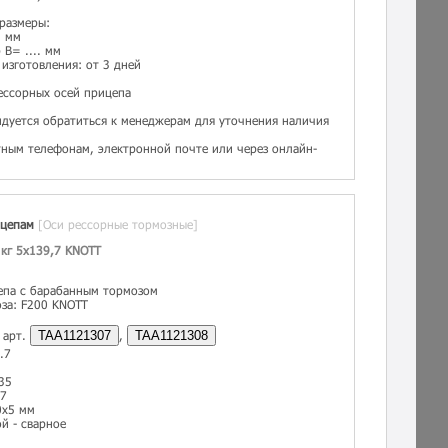
 размеры:
. мм
B= .... мм
изготовления: от 3 дней
ессорных осей прицепа
дуется обратиться к менеджерам для уточнения наличия
тным телефонам, электронной почте или через онлайн-
ицепам
[Оси рессорные тормозные]
 кг 5x139,7 KNOTT
епа с барабанным тормозом
за: F200 KNOTT
 арт.
TAA1121307
,
TAA1121308
.7
35
67
0х5 мм
й - сварное