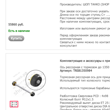
Производитель: ШОП ТАНКО (SHOP 
При заказе оси достаточно указать
Длина оси по торцам ступиц С= ...
Расстояние между центрами рессор 
При наличии комплектующих, срок 
55860 руб.
Изготовим или выполним ремонт р
Есть в наличии
Перед оформлением заказа рекомен
Купить
комплектующих
Связаться с ними можно по контак
консультант
Комплектующие и аксессуары к пр
Ось рессорная с тормозом до 1350
Артикул: TRSB1350984
Тормозная рессорная ось для приц
Используемый тип колесного тормо
Используются тормозные барабаны
Разболтовка Сверловка PCD : 4х98
Колесный болт М12х1.5
Рекомендуемый вылет диска ET 25-
Центральное отверстие диска DIA 
Профиль балки оси - квадрат 60х6